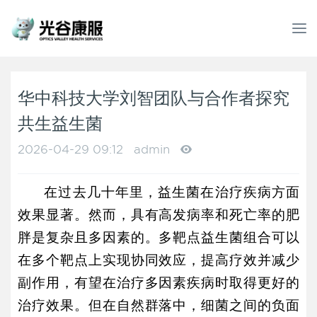
T
o
g
g
l
华中科技大学刘智团队与合作者探究
e
共生益生菌
n
a
2026-04-29 09:12
admin
v
i
g
在过去几十年里，益生菌在治疗疾病方面
a
效果显著。然而，具有高发病率和死亡率的肥
t
i
胖是复杂且多因素的。多靶点益生菌组合可以
o
在多个靶点上实现协同效应，提高疗效并减少
n
副作用，有望在治疗多因素疾病时取得更好的
治疗效果。但在自然群落中，细菌之间的负面