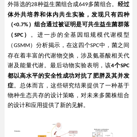
外筛选的
种益生菌组合成
多菌组合。
经过
28
649
体外共培养和体内共生实验，发现只有四种
（
）组合通过被证明是可共生益生菌群落
<0.7%
（
）
。进一步的全基因组规模代谢模型
SPC
（
）分析揭示，在这四个
中，菌之间
GSMM
SPC
存在着丰富的代谢物交换，涉及氨基酸相关代
谢及能量代谢。最后动物实验表明，该
个
4
SPC
都以高水平的安全性成功对抗了肥胖及其并发
症
。总体而言，这些研究结果提供了一种基于
物种生态共存的设计策略，对未来多菌株组合
的设计和应用提供了新的见解。