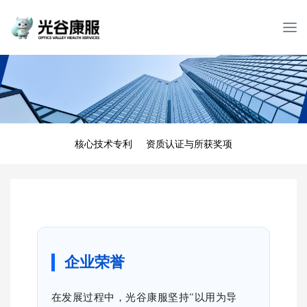
T
o
g
g
l
e
n
a
核心技术专利
资质认证与所获奖项
v
i
g
a
t
i
o
n
企业荣誉
在发展过程中，光谷康服坚持“以用为导