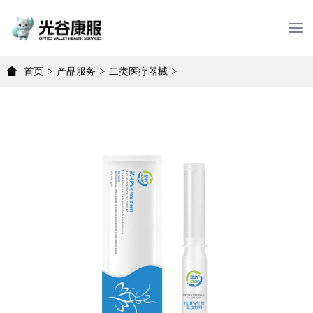
T
o
g
首页
>
产品服务
>
二类医疗器械
>
g
l
e
n
a
v
i
g
a
t
i
o
n