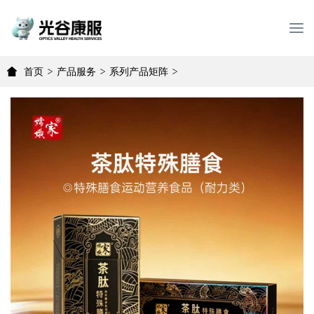
T
o
g
首页
>
产品服务
>
系列产品矩阵
>
g
l
e
n
a
v
i
g
a
t
i
o
n