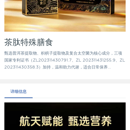
茶肽特殊膳食
甄选普洱茶提取物、枳椇子提取物及复合太空菌为核心成分，三项
国家专利证书（ZL202311430791.7、ZL 202311431255.9、ZL
202311430358.3）加持，温和助力代谢，适合日常保养...
详细信息