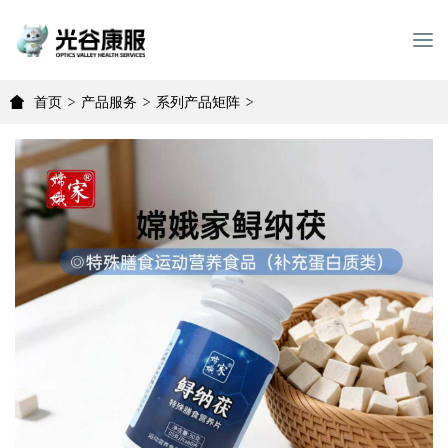
T
o
g
首页
>
产品服务
>
系列产品矩阵
>
g
l
e
n
a
v
i
g
a
t
i
o
n