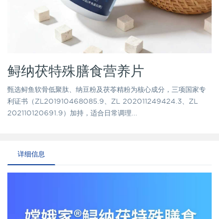
鲟纳茯特殊膳食营养片
甄选鲟鱼软骨低聚肽、纳豆粉及茯苓精粉为核心成分，三项国家专
利证书（ZL201910468085.9、ZL 202011249424.3、ZL
202110120691.9）加持，适合日常调理...
详细信息