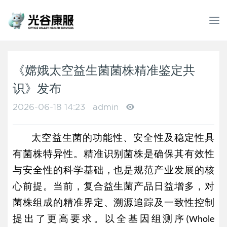
T
o
g
g
l
《嫦娥太空益生菌菌株精准鉴定共
e
识》发布
n
a
2026-06-18 14:23
admin
v
i
g
太空益生菌的功能性、安全性及稳定性具
a
有菌株特异性。精准识别菌株是确保其有效性
t
i
与安全性的科学基础，也是规范产业发展的核
o
心前提。当前，复合益生菌产品日益增多，对
n
菌株组成的精准界定、溯源追踪及一致性控制
提出了更高要求。以全基因组测序
(Whole