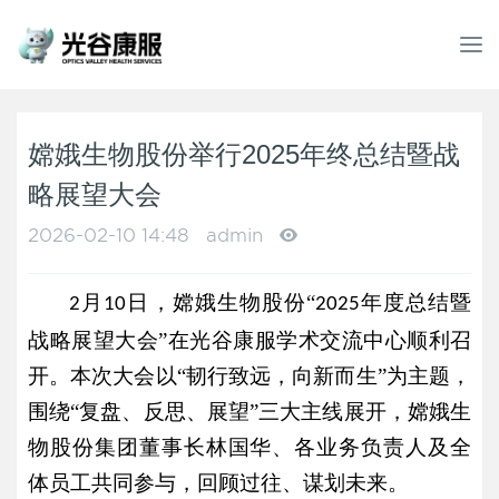
T
o
g
g
l
嫦娥生物股份举行2025年终总结暨战
e
略展望大会
n
a
2026-02-10 14:48
admin
v
i
g
月
日，嫦娥生物股份“
年度总结暨
2
10
2025
a
战略展望大会”在光谷康服学术交流中心顺利召
t
i
开。本次大会以“韧行致远，向新而生”为主题，
o
围绕“复盘、反思、展望”三大主线展开，嫦娥生
n
物股份集团董事长林国华、各业务负责人及全
体员工共同参与，回顾过往、谋划未来。